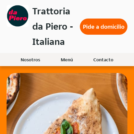
Volver
Trattoria
al
menú
da Piero -
principal
Pide a domicilio
Italiana
Nosotros
Menú
Contacto